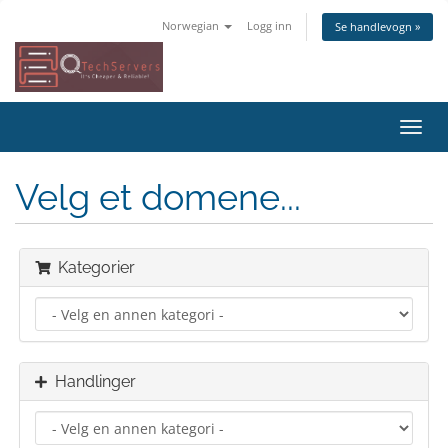
Norwegian
Logg inn
Se handlevogn »
Bytt
navig
Velg et domene...
Kategorier
Handlinger