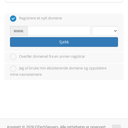
Registrere et nytt domene
www.
Sjekk
Overfør domenet fra en annen registrar
Jeg vil bruke min eksisterende domene og oppdatere
mine navneservere
Kopirett © 2026 QTechServers. Alle rettigheter er reservert.