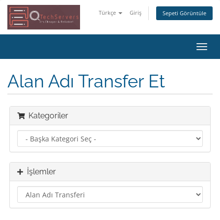
Türkçe
Giriş
Sepeti Görüntüle
Gezi
değiş
Alan Adı Transfer Et
Kategoriler
İşlemler