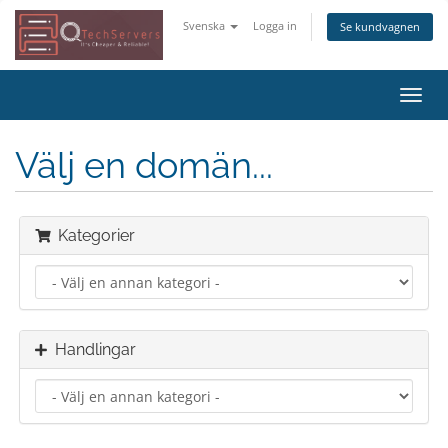
Svenska
Logga in
Se kundvagnen
Växla
navig
Välj en domän...
Kategorier
Handlingar