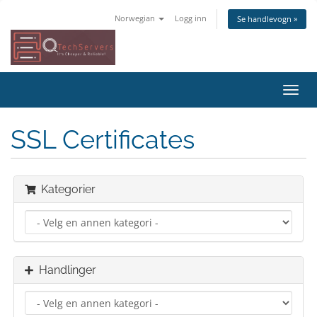
Norwegian
Logg inn
Se handlevogn »
Bytt
navig
SSL Certificates
Kategorier
Handlinger