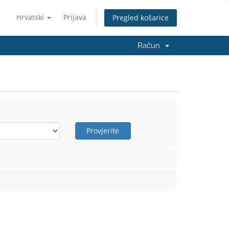
Hrvatski
Prijava
Pregled košarice
Račun
Provjerite