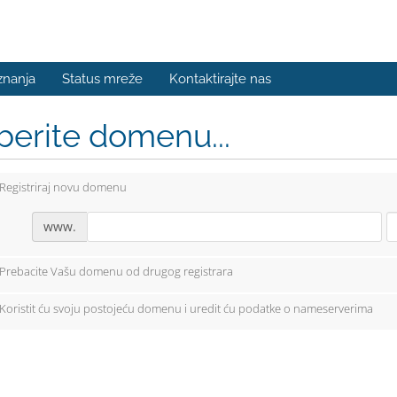
znanja
Status mreže
Kontaktirajte nas
berite domenu...
Registriraj novu domenu
www.
Prebacite Vašu domenu od drugog registrara
Koristit ću svoju postojeću domenu i uredit ću podatke o nameserverima