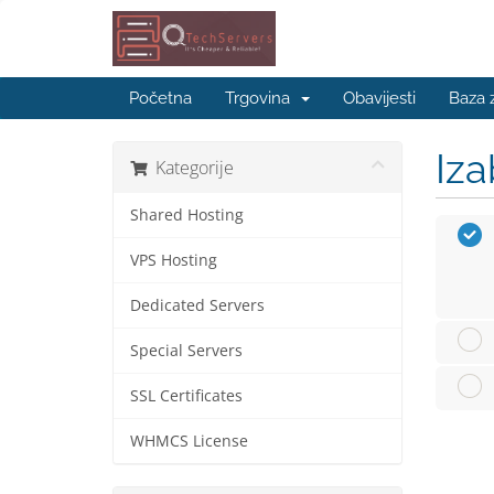
Početna
Trgovina
Obavijesti
Baza 
Iza
Kategorije
Shared Hosting
VPS Hosting
Dedicated Servers
Special Servers
SSL Certificates
WHMCS License