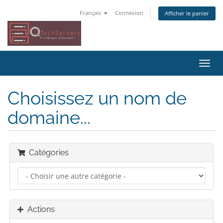
Français
Connexion
Afficher le panier
Bascu
la
navig
Choisissez un nom de
domaine...
Catégories
Actions