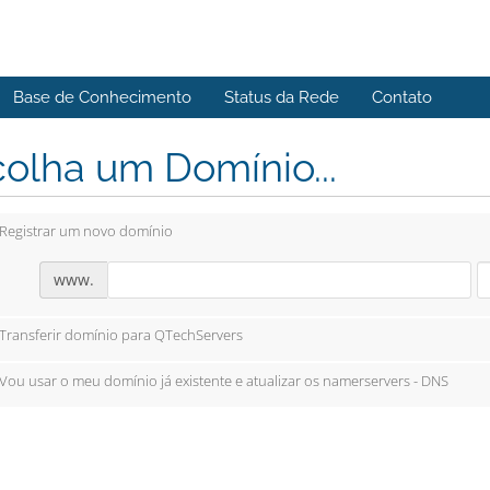
Base de Conhecimento
Status da Rede
Contato
olha um Domínio...
Registrar um novo domínio
www.
Transferir domínio para QTechServers
Vou usar o meu domínio já existente e atualizar os namerservers - DNS