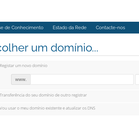
se de Conhecimento
Estado da Rede
Contacte-nos
olher um domínio...
Registar um novo domínio
www.
Transferência do seu domínio de outro registrar
Vou usar o meu domínio existente e atualizar os DNS