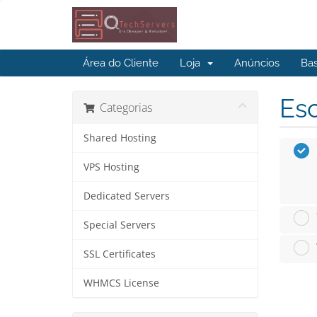
Área do Cliente
Loja
Anúncios
Ba
Esc
Categorias
Shared Hosting
VPS Hosting
Dedicated Servers
Special Servers
SSL Certificates
WHMCS License