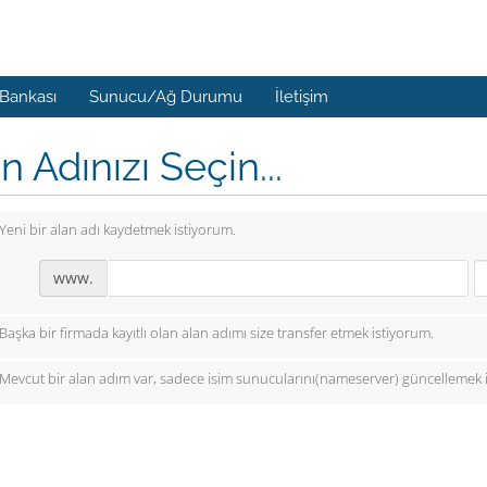
 Bankası
Sunucu/Ağ Durumu
İletişim
n Adınızı Seçin...
Yeni bir alan adı kaydetmek istiyorum.
www.
Başka bir firmada kayıtlı olan alan adımı size transfer etmek istiyorum.
Mevcut bir alan adım var, sadece isim sunucularını(nameserver) güncellemek 