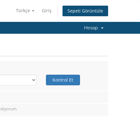
Türkçe
Giriş
Sepeti Görüntüle
Hesap
Kontrol Et
istiyorum.