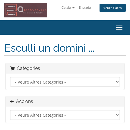
Català
Entrada
Veure Carro
Canv
la
nave
Esculli un domini ...
Categories
Accions