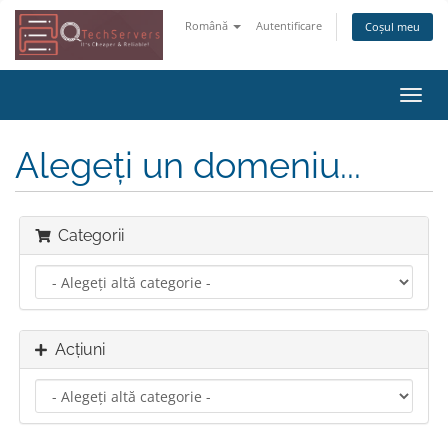
Română
Autentificare
Coșul meu
Navi
Toggl
Alegeți un domeniu...
Categorii
Acțiuni