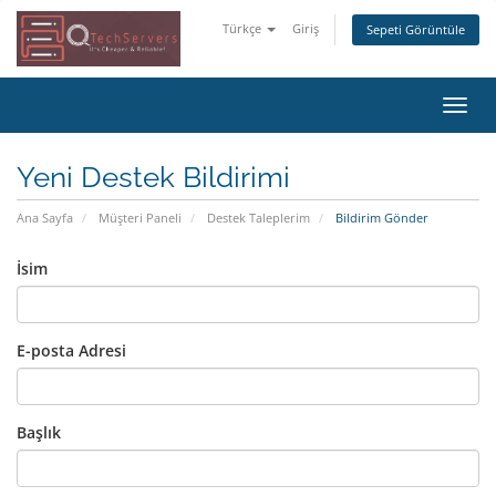
Türkçe
Giriş
Sepeti Görüntüle
Gezi
değiş
Yeni Destek Bildirimi
Ana Sayfa
Müşteri Paneli
Destek Taleplerim
Bildirim Gönder
İsim
E-posta Adresi
Başlık